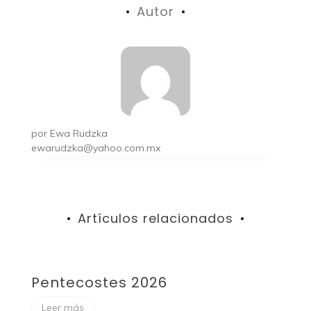
Autor
por
Ewa Rudzka
ewarudzka@yahoo.com.mx
Artículos relacionados
Pentecostes 2026
F
Leer más