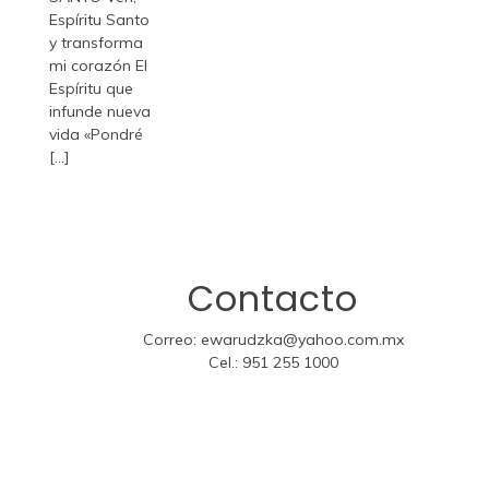
Espíritu Santo
y transforma
mi corazón El
Espíritu que
infunde nueva
vida «Pondré
[...]
Contacto
Correo:
ewarudzka@yahoo.com.mx
Cel.:
951 255 1000