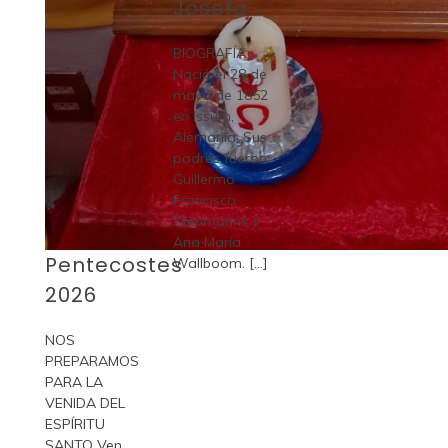
Josefa
BIOGRAFÍA
Nació el 28 de
mayo de 1852
en Issum,
Alemania. Sus
padres fueron
Guillermo
Francisco
Stenmanns y
Ana María
Pentecostes
Wallboom. [...]
2026
NOS
PREPARAMOS
PARA LA
VENIDA DEL
ESPÍRITU
SANTO Ven,