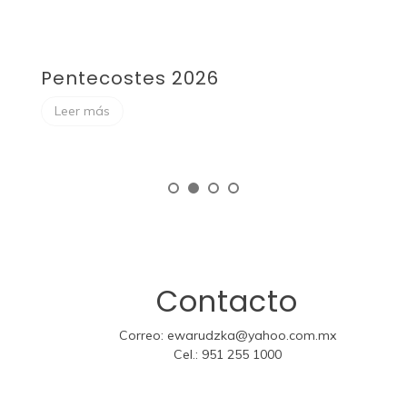
Pentecostes 2026
F
Leer más
Contacto
Correo:
ewarudzka@yahoo.com.mx
Cel.:
951 255 1000