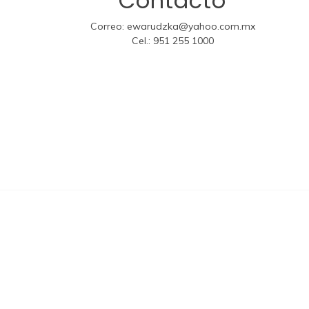
Contacto
Correo:
ewarudzka@yahoo.com.mx
Cel.:
951 255 1000