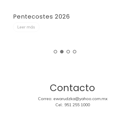
Pentecostes 2026
F
Leer más
Contacto
Correo:
ewarudzka@yahoo.com.mx
Cel.:
951 255 1000