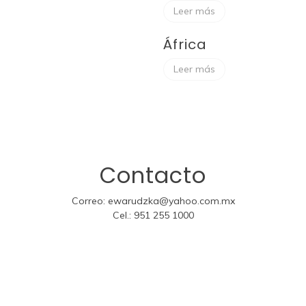
Leer más
África
Leer más
Contacto
Correo:
ewarudzka@yahoo.com.mx
Cel.:
951 255 1000