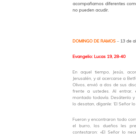
acompañamos diferentes comu
no pueden acudir.
DOMINGO DE RAMOS
–
13 de ab
Evangelio: Lucas 19, 28-40
En aquel tiempo, Jesús, ac
Jerusalén, y al acercarse a Bet
Olivos, envió a dos de sus disc
frente a ustedes. Al entrar
montado todavía. Desátenlo y t
lo desatan, díganle: ‘El Señor lo 
Fueron y encontraron todo com
el burro, los dueños les pr
contestaron: «El Señor lo nece