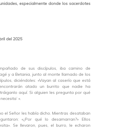
nidades, especialmente donde los sacerdotes
ril del 2025
ompañado de sus discípulos, iba camino de
fagé y a Betania, junto al monte llamado de los
ípulos, diciéndoles: «Vayan al caserío que está
, encontrarán atado un burrito que nadie ha
ráiganlo aquí. Si alguien les pregunta por qué
necesita’ «.
o el Señor les había dicho. Mientras desataban
eguntaron: «¿Por qué lo desamarran?» Ellos
sita». Se llevaron, pues, el burro, le echaron