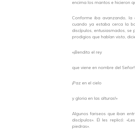
encima los mantos e hicieron q
Conforme iba avanzando, la 
cuando ya estaba cerca la ba
discípulos, entusiasmados, se 
prodigios que habían visto, dic
«¡Bendito el rey
que viene en nombre del Señor!
¡Paz en el cielo
y gloria en las alturas!»
Algunos fariseos que iban entre
discípulos». Él les replicó: «L
piedras».