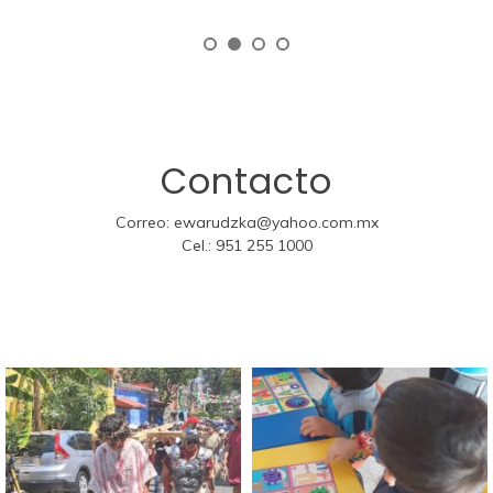
Contacto
Correo:
ewarudzka@yahoo.com.mx
Cel.:
951 255 1000