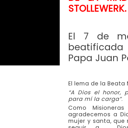
STOLLEWERK.
El 7 de m
beatificad
Papa Juan Pa
El lema de la Beata
“A Dios el honor, 
para mí la carga”
.
Como Misioneras 
agradecemos a Dio
mujer y santa, que
seguir a Dios