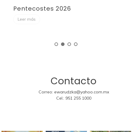
Pentecostes 2026
F
Leer más
Contacto
Correo:
ewarudzka@yahoo.com.mx
Cel.:
951 255 1000