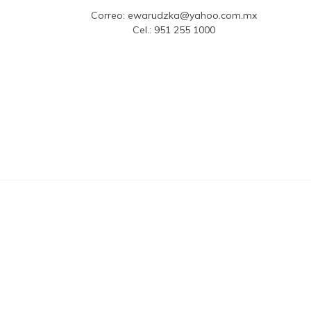
Correo:
ewarudzka@yahoo.com.mx
Cel.:
951 255 1000