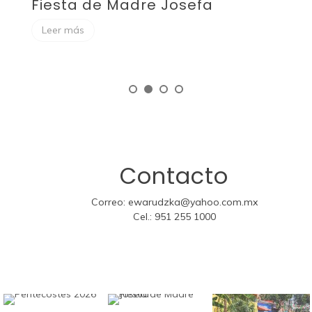
RECUERDOS DE LA SEMANA
D
SANTA
Leer más
Contacto
Correo:
ewarudzka@yahoo.com.mx
Cel.:
951 255 1000