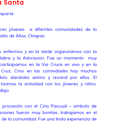
a Santa
mparte:
 tres jóvenes a diferntes comunidades de la
alto de Afua, Chiapas.
s enfermos y en la tarde organziamos con la
Palabra y la Adoracion. Fue un momento muy
o participamos en la Via Crucis en vivo y en la
a Cruz. Cmo en las comnidades hay muchos
dolo dandoles animo y rezand por ellos. El
cimos la actividad con los jóvenes y niños,
digo.
a procesión con el Cirio Pascual – simbolo de
aciones fueron muy bonitas, trabajamos en el
s de la comunidad. Fue una linda experiencia de