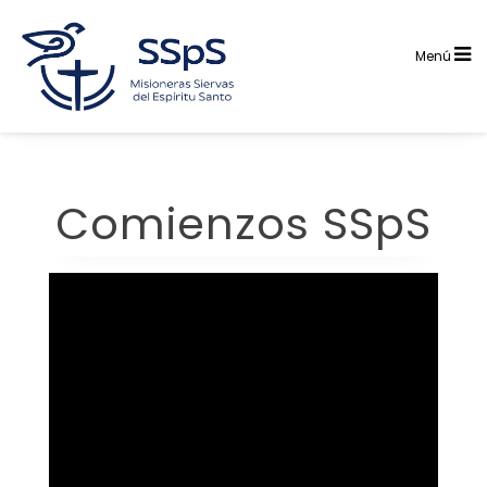
Saltar
al
contenido
Menú
Comienzos SSpS