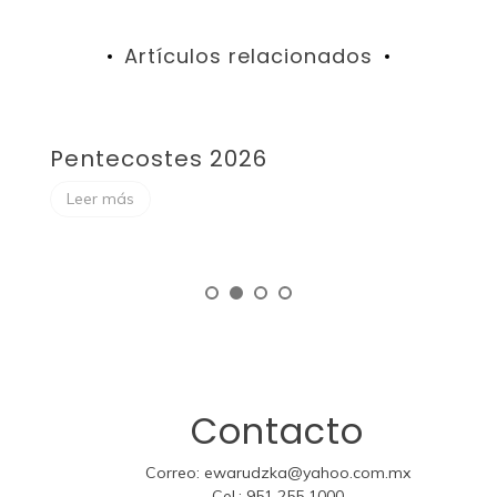
Artículos relacionados
Pentecostes 2026
F
Leer más
Contacto
Correo:
ewarudzka@yahoo.com.mx
Cel.:
951 255 1000