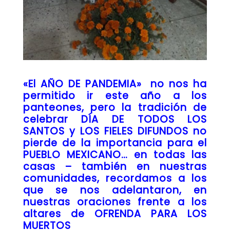
«El AÑO DE PANDEMIA» no nos ha
permitido ir este año a los
panteones, pero la tradición de
celebrar DÍA DE TODOS LOS
SANTOS y LOS FIELES DIFUNDOS no
pierde de la importancia para el
PUEBLO MEXICANO… en todas las
casas – también en nuestras
comunidades, recordamos a los
que se nos adelantaron, en
nuestras oraciones frente a los
altares de OFRENDA PARA LOS
MUERTOS