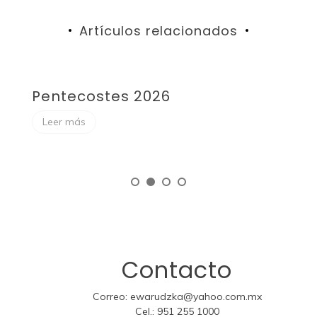
Artículos relacionados
Pentecostes 2026
F
Leer más
Contacto
Correo:
ewarudzka@yahoo.com.mx
Cel.:
951 255 1000