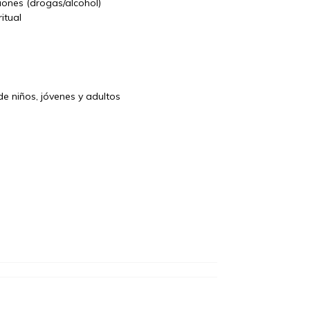
iones (drogas/a
lcohol)
itual
e niños, j
óvenes y adultos