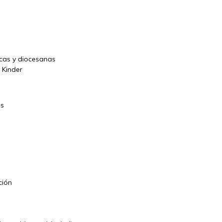
icas y diocesanas
– Kinder
os
ción