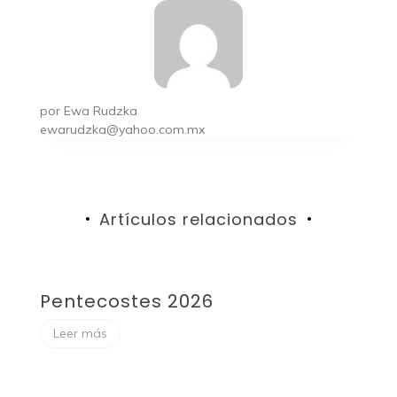
por
Ewa Rudzka
ewarudzka@yahoo.com.mx
Artículos relacionados
Pentecostes 2026
F
Leer más