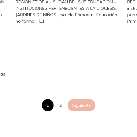
ÓN
REGIÓN ETIOPIA - SUDAN DEL SUR EDUCACIÓN -
REG
INSTITUCIONES PERTENECIENTES A LA DIOCESIS:
inst
a -
JARDINES DE NIÑOS, escuela Primaria - Educación
parr
no formal.: [...]
Prim
A
las
Paginación
1
2
Siguiente
de
entradas