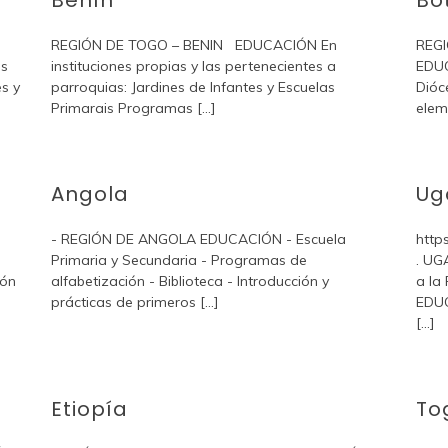
Benín
Bo
REGIÓN DE TOGO – BENIN EDUCACIÓN En
REG
as
instituciones propias y las pertenecientes a
EDUC
es y
parroquias: Jardines de Infantes y Escuelas
Dióc
Primarais Programas [...]
elem
Angola
Ug
- REGIÓN DE ANGOLA EDUCACIÓN - Escuela
http
Primaria y Secundaria - Programas de
. UG
ión
alfabetización - Biblioteca - Introducción y
a la
prácticas de primeros [...]
EDU
[...]
Etiopía
To