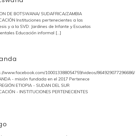
tswana
ION DE BOTSWANA/ SUDAFRICA/ZAMBIA
ACIÓN Instituciones pertenecientes a las
esis y a la SVD: Jardines de Infante y Escuelas
entales Educación informal [...]
anda
s://www.facebook.com/100013388054759/videos/864929077296686/
ANDA - misión fundada en el 2017 Pertenece
 REGIÓN ETIOPIA - SUDAN DEL SUR
CACIÓN - INSTITUCIONES PERTENECIENTES
go