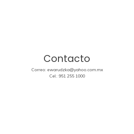
Contacto
Correo:
ewarudzka@yahoo.com.mx
Cel.:
951 255 1000