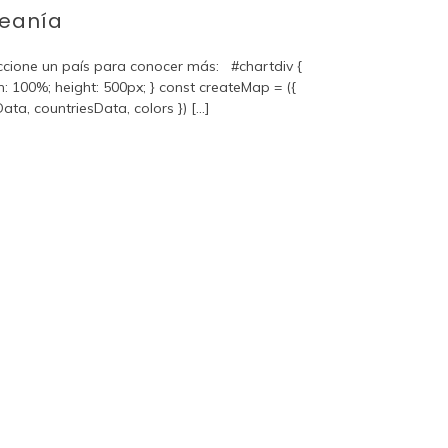
eanía
ccione un país para conocer más: #chartdiv {
h: 100%; height: 500px; } const createMap = ({
ta, countriesData, colors }) [...]