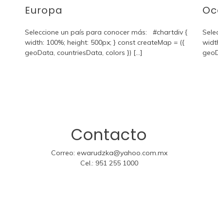
Europa
Oc
Seleccione un país para conocer más: #chartdiv {
Sele
width: 100%; height: 500px; } const createMap = ({
widt
geoData, countriesData, colors }) [...]
geoDa
Contacto
Correo:
ewarudzka@yahoo.com.mx
Cel.:
951 255 1000